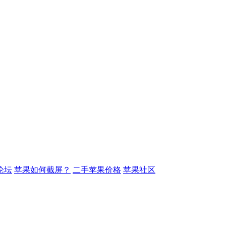
论坛
苹果如何截屏？
二手苹果价格
苹果社区