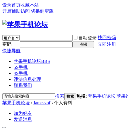
设为首页
收藏本站
开启辅助访问
切换到窄版
找回密码
自动登录
密码
立即注册
登录
快捷导航
苹果手机论坛
BBS
5S手机
4S手机
违法信息处理
联系我们
搜索
热搜:
苹果手机论坛
苹果
搜索
苹果手机论坛
›
Jamesvof
›
个人资料
加为好友
发送消息