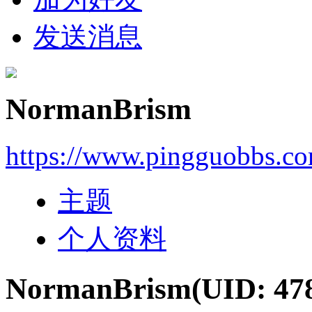
发送消息
NormanBrism
https://www.pingguobbs.c
主题
个人资料
NormanBrism
(UID: 47