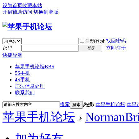
设为首页
收藏本站
开启辅助访问
切换到窄版
找回密码
自动登录
密码
立即注册
登录
快捷导航
苹果手机论坛
BBS
5S手机
4S手机
违法信息处理
联系我们
搜索
热搜:
苹果手机论坛
苹果
搜索
苹果手机论坛
›
NormanBr
加为好友