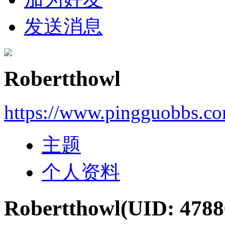
发送消息
Robertthowl
https://www.pingguobbs.c
主题
个人资料
Robertthowl
(UID: 4788