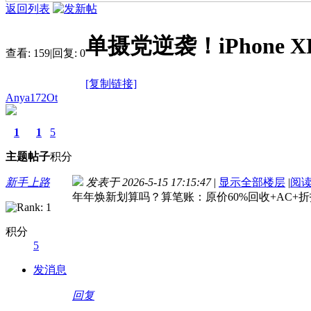
返回列表
单摄党逆袭！iPhon
查看:
159
|
回复:
0
[复制链接]
Anya172Ot
1
1
5
主题
帖子
积分
新手上路
发表于 2026-5-15 17:15:47
|
显示全部楼层
|
阅
年年焕新划算吗？算笔账：原价60%回收+AC+
积分
5
发消息
回复